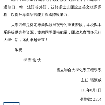
選修日、韓、法語等外語，並於碩士班開設全英文授課課
程，以提升專業語言能力與國際競爭力。
大學四年是奠定專業與發展視野的重要階段，本校與本
系將提供完善資
源，協助同學累積能量，開啟充實而多元的
大學生活，邁向卓越未來！
敬祝
學 習 愉 快
國立聯合大學化學工程學系
主任 張漢威
115
年
8
月
1
日
瀏覽數:
1354