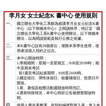
李月女 女士紀念K 書中心 使用規則
一、
國立聯合大學化工系館為維護李月女女士紀念K書
中心（以下簡稱本中心）之閱讀秩序，特訂定「國
立聯合大學化工系K書中心使用辦法」以下簡稱本
辦法，以為閱讀規範及執行公務之依據。
二、
本K書中心設有28個座位，僅限本系學生使用，使
用者須填入預約之位次。
三、
本中心開放時間：
1.學期期間：星期一至星期五，9:00至20:00時；期
中及期末考試
前1週至考試結束期間，9:00至24:00時。
2.國定假日、彈性休假日、校慶補假日、投票日不
開放。
3.寒、暑假及校際活動週開放時間另訂。
4.遇有特殊情況，本中心得於公告後變更開放時
間。
四、
使用人應衣著整潔，依預約編號對號入座；進入本