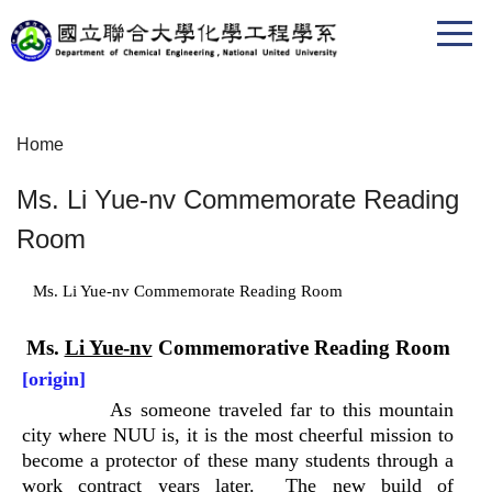
Jump
to
the
main
content
Home
block
Ms. Li Yue-nv Commemorate Reading
Room
Ms. Li Yue-nv Commemorate Reading Room
Ms.
Li Yue-nv
Commemorative Reading Room
[
origin
]
As someone traveled far to this mountain
city where NUU is, it is the most cheerful mission to
become a protector of these many students through a
work contract years later. The new build of