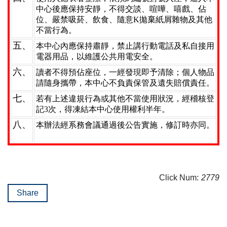
中心後應保持安靜，不得交談、喧嘩、嘻戲、佔
位、嚴禁吸菸、飲食、隨意K拋棄紙屑雜物及其他
不當行為。
五、
本中心內應保持肅靜，禁止講行動電話及私自接用
電器用品，以維護公共用電安全。
六、
讀者不得預佔座位，一經發現即予清除；個人物品
請隨身攜帶，本中心不負責保管及遺失賠償責任。
七、
若有上述違規行為或其他不當使用狀況，經稽核登
記3次，得凍結本中心使用權利半年。
八、
本辦法經系務會議通過後公告實施，修訂時亦同。
Click Num:
2779
Share